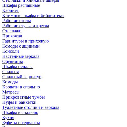
Стеллажи и книжные шкафы
Шкафы распашные
Кабинет
Книжные шкафы и библиотеки
Рабочие столы
Рабочие стулья и кресла
Стеллажи
Прихожая
Гарнитуры в прихожую
Комоды с ящиками
Консоли
Настенные зеркала
Обувницы
Шкафы пеналы
Спальня
Спальный гарнитур
Комоды
Кровати в спальню
Матрасы
Прикроватные тумбы
Пуфы и банкетки
Туалетные столики и зеркала
Шкафы в спальню
Кухня
Буфеты и серванты