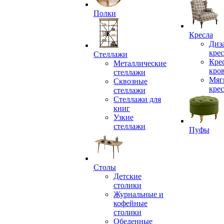
Полки
Кресла
Диз
крес
Стеллажи
Кре
Металлические
кро
стеллажи
Мяг
Сквозные
крес
стеллажи
Стеллажи для
книг
Узкие
стеллажи
Пуфы
Столы
Детские
столики
Журнальные и
кофейные
столики
Обеденные