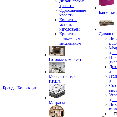
Дизайнерские
кровати
Односпальные
Банкетки
кровати
Кровати с
мягким
изголовьем
Кровати с
Диваны
подъемным
Див
механизмом
куш
Мод
див
П-о
Готовые комплекты
див
Диз
див
Пря
Мебель в стиле
див
ИКЕА
Со 
Бренды
Коллекции
мес
Угл
див
Матрасы
Див
кни
+ 