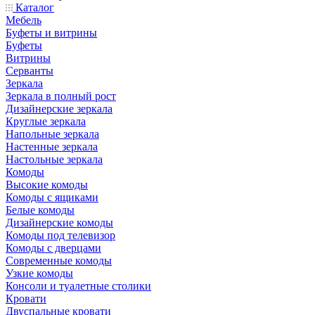
Каталог
Мебель
Буфеты и витрины
Буфеты
Витрины
Серванты
Зеркала
Зеркала в полный рост
Дизайнерские зеркала
Круглые зеркала
Напольные зеркала
Настенные зеркала
Настольные зеркала
Комоды
Высокие комоды
Комоды с ящиками
Белые комоды
Дизайнерские комоды
Комоды под телевизор
Комоды с дверцами
Современные комоды
Узкие комоды
Консоли и туалетные столики
Кровати
Двуспальные кровати