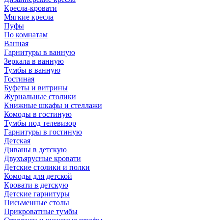
Кресла-кровати
Мягкие кресла
Пуфы
По комнатам
Ванная
Гарнитуры в ванную
Зеркала в ванную
Тумбы в ванную
Гостиная
Буфеты и витрины
Журнальные столики
Книжные шкафы и стеллажи
Комоды в гостиную
Тумбы под телевизор
Гарнитуры в гостиную
Детская
Диваны в детскую
Двухъярусные кровати
Детские столики и полки
Комоды для детской
Кровати в детскую
Детские гарнитуры
Письменные столы
Прикроватные тумбы