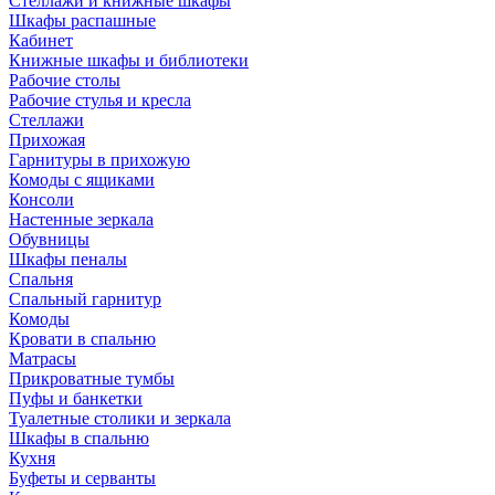
Стеллажи и книжные шкафы
Шкафы распашные
Кабинет
Книжные шкафы и библиотеки
Рабочие столы
Рабочие стулья и кресла
Стеллажи
Прихожая
Гарнитуры в прихожую
Комоды с ящиками
Консоли
Настенные зеркала
Обувницы
Шкафы пеналы
Спальня
Спальный гарнитур
Комоды
Кровати в спальню
Матрасы
Прикроватные тумбы
Пуфы и банкетки
Туалетные столики и зеркала
Шкафы в спальню
Кухня
Буфеты и серванты