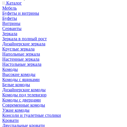
Каталог
Мебель
Буфеты и витрины
Буфеты
Витрины
Серванты
Зеркала
Зеркала в полный рост
Дизайнерские зеркала
Круглые зеркала
Напольные зеркала
Настенные зеркала
Настольные зеркала
Комоды
Высокие комоды
Комоды с ящиками
Белые комоды
Дизайнерские комоды
Комоды под телевизор
Комоды с дверцами
Современные комоды
Узкие комоды
Консоли и туалетные столики
Кровати
Двуспальные кровати