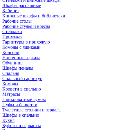
Стеллажи и книжные шкафы
Шкафы распашные
Кабинет
Книжные шкафы и библиотеки
Рабочие столы
Рабочие стулья и кресла
Стеллажи
Прихожая
Гарнитуры в прихожую
Комоды с ящиками
Консоли
Настенные зеркала
Обувницы
Шкафы пеналы
Спальня
Спальный гарнитур
Комоды
Кровати в спальню
Матрасы
Прикроватные тумбы
Пуфы и банкетки
Туалетные столики и зеркала
Шкафы в спальню
Кухня
Буфеты и серванты