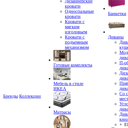
Дизайнерские
кровати
Односпальные
Банкетки
кровати
Кровати с
мягким
изголовьем
Кровати с
Диваны
подъемным
Див
механизмом
куш
Мод
див
П-о
Готовые комплекты
див
Диз
див
Пря
Мебель в стиле
див
ИКЕА
Со 
Бренды
Коллекции
мес
Угл
див
Матрасы
Див
кни
+ 