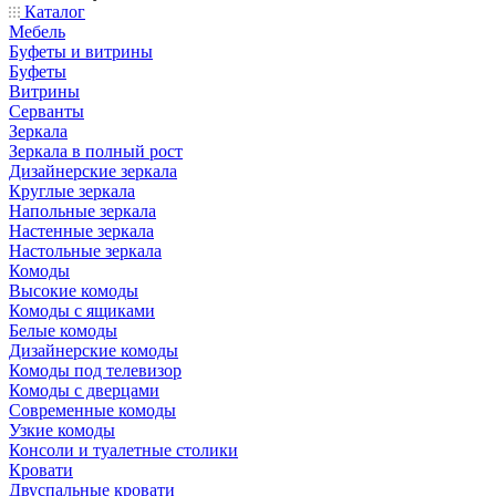
Каталог
Мебель
Буфеты и витрины
Буфеты
Витрины
Серванты
Зеркала
Зеркала в полный рост
Дизайнерские зеркала
Круглые зеркала
Напольные зеркала
Настенные зеркала
Настольные зеркала
Комоды
Высокие комоды
Комоды с ящиками
Белые комоды
Дизайнерские комоды
Комоды под телевизор
Комоды с дверцами
Современные комоды
Узкие комоды
Консоли и туалетные столики
Кровати
Двуспальные кровати