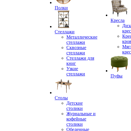
Полки
Кресла
Диз
крес
Стеллажи
Кре
Металлические
кро
стеллажи
Мяг
Сквозные
крес
стеллажи
Стеллажи для
книг
Узкие
стеллажи
Пуфы
Столы
Детские
столики
Журнальные и
кофейные
столики
Обеденные