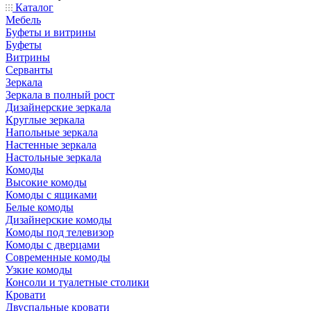
Каталог
Мебель
Буфеты и витрины
Буфеты
Витрины
Серванты
Зеркала
Зеркала в полный рост
Дизайнерские зеркала
Круглые зеркала
Напольные зеркала
Настенные зеркала
Настольные зеркала
Комоды
Высокие комоды
Комоды с ящиками
Белые комоды
Дизайнерские комоды
Комоды под телевизор
Комоды с дверцами
Современные комоды
Узкие комоды
Консоли и туалетные столики
Кровати
Двуспальные кровати