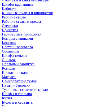
Стеллажи и книжные шкафы
Шкафы распашные
Кабинет
Книжные шкафы и библиотеки
Рабочие столы
Рабочие стулья и кресла
Стеллажи
Прихожая
Гарнитуры в прихожую
Комоды с ящиками
Консоли
Настенные зеркала
Обувницы
Шкафы пеналы
Спальня
Спальный гарнитур
Комоды
Кровати в спальню
Матрасы
Прикроватные тумбы
Пуфы и банкетки
Туалетные столики и зеркала
Шкафы в спальню
Кухня
Буфеты и серванты