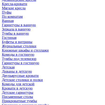
Кресла-кровати
Мягкие кресла
Пуфы
По комнатам
Ванная
Гарнитуры в ванную
Зеркала в ванную
Тумбы в ванную
Гостиная
Буфеты и витрины
Журнальные столики
Книжные шкафы и стеллажи
Комоды в гостиную
Тумбы под телевизор
Гарнитуры в гостиную
Детская
Диваны в детскую
Двухъярусные кровати
Детские столики и полки
Комоды для детской
Кровати в детскую
Детские гарнитуры
Письменные столы
Прикроватные тумбы