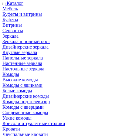
Каталог
Мебель
Буфеты и витрины
Буфеты
Витрины
Серванты
Зеркала
Зеркала в полный рост
Дизайнерские зеркала
Круглые зеркала
Напольные зеркала
Настенные зеркала
Настольные зеркала
Комоды
Высокие комоды
Комоды с ящиками
Белые комоды
Дизайнерские комоды
Комоды под телевизор
Комоды с дверцами
Современные комоды
Узкие комоды
Консоли и туалетные столики
Кровати
Двуспальные кровати