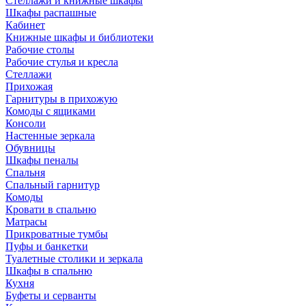
Стеллажи и книжные шкафы
Шкафы распашные
Кабинет
Книжные шкафы и библиотеки
Рабочие столы
Рабочие стулья и кресла
Стеллажи
Прихожая
Гарнитуры в прихожую
Комоды с ящиками
Консоли
Настенные зеркала
Обувницы
Шкафы пеналы
Спальня
Спальный гарнитур
Комоды
Кровати в спальню
Матрасы
Прикроватные тумбы
Пуфы и банкетки
Туалетные столики и зеркала
Шкафы в спальню
Кухня
Буфеты и серванты