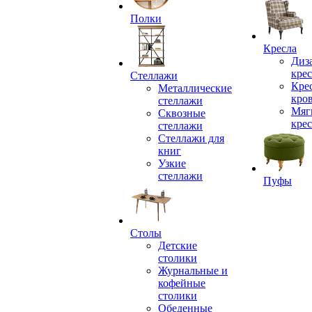
Полки
Кресла
Диз
крес
Стеллажи
Кре
Металлические
кро
стеллажи
Мяг
Сквозные
крес
стеллажи
Стеллажи для
книг
Узкие
стеллажи
Пуфы
Столы
Детские
столики
Журнальные и
кофейные
столики
Обеденные