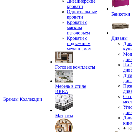
Дизайнерские
кровати
Односпальные
Банкетки
кровати
Кровати с
мягким
изголовьем
Кровати с
Диваны
подъемным
Див
механизмом
куш
Мод
див
П-о
Готовые комплекты
див
Диз
див
Пря
Мебель в стиле
див
ИКЕА
Со 
Бренды
Коллекции
мес
Угл
див
Матрасы
Див
кни
+ 