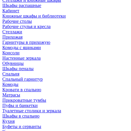
Стеллажи и книжные шкафы
Шкафы распашные
Кабинет
Книжные шкафы и библиотеки
Рабочие столы
Рабочие стулья и кресла
Стеллажи
Прихожая
Гарнитуры в прихожую
Комоды с ящиками
Консоли
Настенные зеркала
Обувницы
Шкафы пеналы
Спальня
Спальный гарнитур
Комоды
Кровати в спальню
Матрасы
Прикроватные тумбы
Пуфы и банкетки
Туалетные столики и зеркала
Шкафы в спальню
Кухня
Буфеты и серванты