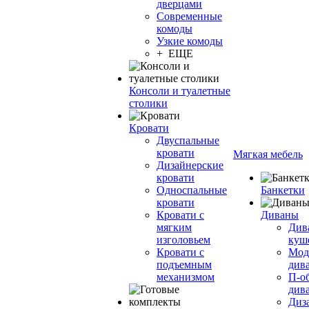
дверцами
Современные
комоды
Узкие комоды
+ ЕЩЕ
Консоли и туалетные
столики
Кровати
Двуспальные
кровати
Мягкая мебель
Дизайнерские
кровати
Односпальные
Банкетки
кровати
Кровати с
Диваны
мягким
Див
изголовьем
куш
Кровати с
Мод
подъемным
див
механизмом
П-о
див
Диз