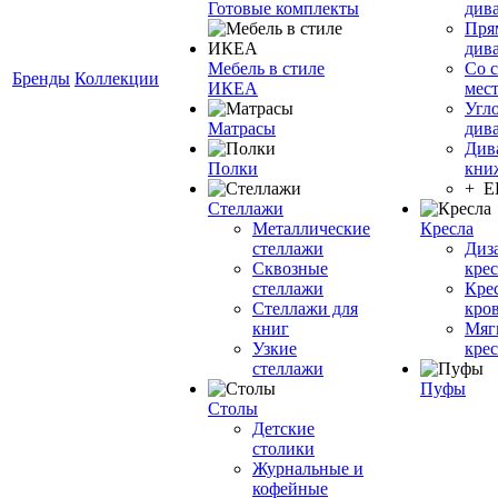
Готовые комплекты
див
Пря
див
Мебель в стиле
Со 
Бренды
Коллекции
ИКЕА
мес
Угл
Матрасы
див
Див
Полки
кни
+ 
Стеллажи
Металлические
Кресла
стеллажи
Диз
Сквозные
крес
стеллажи
Кре
Стеллажи для
кро
книг
Мяг
Узкие
крес
стеллажи
Пуфы
Столы
Детские
столики
Журнальные и
кофейные