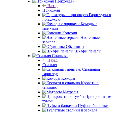
Прихожая
Назад
Прихожая
Гарнитуры в
прихожую
Комоды с
ящиками
Консоли
Настенные
зеркала
Обувницы
Шкафы пеналы
Спальня
Назад
Спальня
Спальный
гарнитур
Комоды
Кровати в
спальню
Матрасы
Прикроватные
тумбы
Пуфы и банкетки