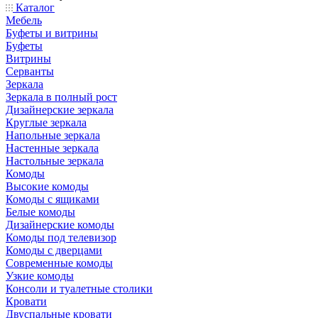
Каталог
Мебель
Буфеты и витрины
Буфеты
Витрины
Серванты
Зеркала
Зеркала в полный рост
Дизайнерские зеркала
Круглые зеркала
Напольные зеркала
Настенные зеркала
Настольные зеркала
Комоды
Высокие комоды
Комоды с ящиками
Белые комоды
Дизайнерские комоды
Комоды под телевизор
Комоды с дверцами
Современные комоды
Узкие комоды
Консоли и туалетные столики
Кровати
Двуспальные кровати