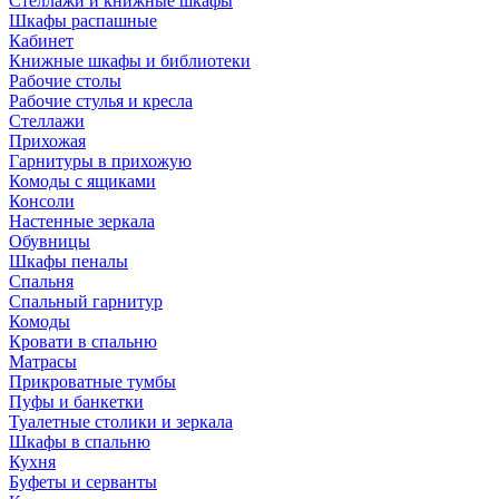
Стеллажи и книжные шкафы
Шкафы распашные
Кабинет
Книжные шкафы и библиотеки
Рабочие столы
Рабочие стулья и кресла
Стеллажи
Прихожая
Гарнитуры в прихожую
Комоды с ящиками
Консоли
Настенные зеркала
Обувницы
Шкафы пеналы
Спальня
Спальный гарнитур
Комоды
Кровати в спальню
Матрасы
Прикроватные тумбы
Пуфы и банкетки
Туалетные столики и зеркала
Шкафы в спальню
Кухня
Буфеты и серванты