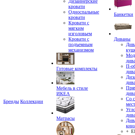
Дизайнерские
кровати
Односпальные
Банкетки
кровати
Кровати с
мягким
изголовьем
Кровати с
Диваны
подъемным
Див
механизмом
куш
Мод
див
П-о
Готовые комплекты
див
Диз
див
Пря
Мебель в стиле
див
ИКЕА
Со 
Бренды
Коллекции
мес
Угл
див
Матрасы
Див
кни
+ 