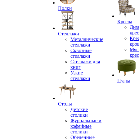
Полки
Кресла
Диз
крес
Стеллажи
Кре
Металлические
кро
стеллажи
Мяг
Сквозные
крес
стеллажи
Стеллажи для
книг
Узкие
стеллажи
Пуфы
Столы
Детские
столики
Журнальные и
кофейные
столики
Обеденные