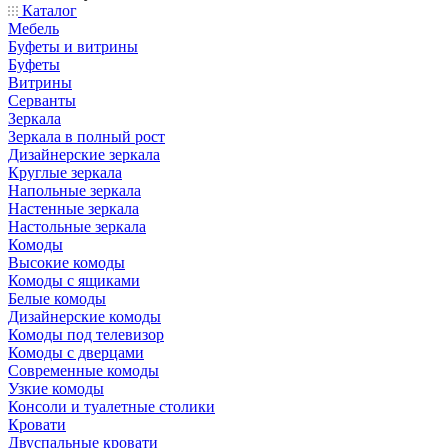
Каталог
Мебель
Буфеты и витрины
Буфеты
Витрины
Серванты
Зеркала
Зеркала в полный рост
Дизайнерские зеркала
Круглые зеркала
Напольные зеркала
Настенные зеркала
Настольные зеркала
Комоды
Высокие комоды
Комоды с ящиками
Белые комоды
Дизайнерские комоды
Комоды под телевизор
Комоды с дверцами
Современные комоды
Узкие комоды
Консоли и туалетные столики
Кровати
Двуспальные кровати