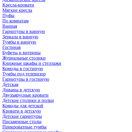
Кресла-кровати
Мягкие кресла
Пуфы
По комнатам
Ванная
Гарнитуры в ванную
Зеркала в ванную
Тумбы в ванную
Гостиная
Буфеты и витрины
Журнальные столики
Книжные шкафы и стеллажи
Комоды в гостиную
Тумбы под телевизор
Гарнитуры в гостиную
Детская
Диваны в детскую
Двухъярусные кровати
Детские столики и полки
Комоды для детской
Кровати в детскую
Детские гарнитуры
Письменные столы
Прикроватные тумбы