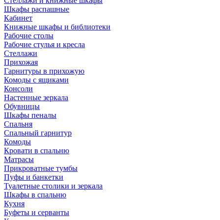
Стеллажи и книжные шкафы
Шкафы распашные
Кабинет
Книжные шкафы и библиотеки
Рабочие столы
Рабочие стулья и кресла
Стеллажи
Прихожая
Гарнитуры в прихожую
Комоды с ящиками
Консоли
Настенные зеркала
Обувницы
Шкафы пеналы
Спальня
Спальный гарнитур
Комоды
Кровати в спальню
Матрасы
Прикроватные тумбы
Пуфы и банкетки
Туалетные столики и зеркала
Шкафы в спальню
Кухня
Буфеты и серванты