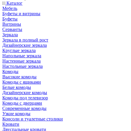
Каталог
Мебель
Буфеты и витрины
Буфеты
Витрины
Серванты
Зеркала
Зеркала в полный рост
Дизайнерские зеркала
Круглые зеркала
Напольные зеркала
Настенные зеркала
Настольные зеркала
Комоды
Высокие комоды
Комоды с ящиками
Белые комоды
Дизайнерские комоды
Комоды под телевизор
Комоды с дверцами
Современные комоды
Узкие комоды
Консоли и туалетные столики
Кровати
Двуспальные кровати