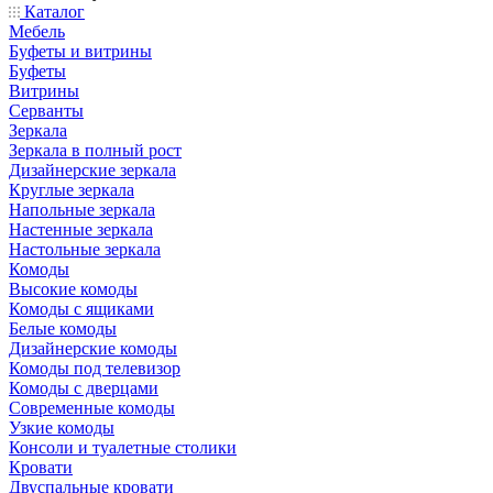
Каталог
Мебель
Буфеты и витрины
Буфеты
Витрины
Серванты
Зеркала
Зеркала в полный рост
Дизайнерские зеркала
Круглые зеркала
Напольные зеркала
Настенные зеркала
Настольные зеркала
Комоды
Высокие комоды
Комоды с ящиками
Белые комоды
Дизайнерские комоды
Комоды под телевизор
Комоды с дверцами
Современные комоды
Узкие комоды
Консоли и туалетные столики
Кровати
Двуспальные кровати