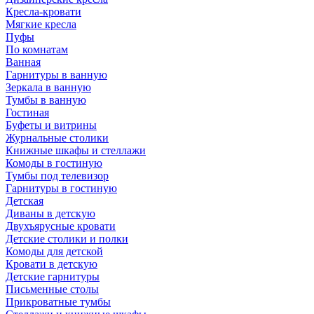
Кресла-кровати
Мягкие кресла
Пуфы
По комнатам
Ванная
Гарнитуры в ванную
Зеркала в ванную
Тумбы в ванную
Гостиная
Буфеты и витрины
Журнальные столики
Книжные шкафы и стеллажи
Комоды в гостиную
Тумбы под телевизор
Гарнитуры в гостиную
Детская
Диваны в детскую
Двухъярусные кровати
Детские столики и полки
Комоды для детской
Кровати в детскую
Детские гарнитуры
Письменные столы
Прикроватные тумбы