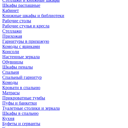
Стеллажи и книжные шкафы
Шкафы распашные
Кабинет
Книжные шкафы и библиотеки
Рабочие столы
Рабочие стулья и кресла
Стеллажи
Прихожая
Гарнитуры в прихожую
Комоды с ящиками
Консоли
Настенные зеркала
Обувницы
Шкафы пеналы
Спальня
Спальный гарнитур
Комоды
Кровати в спальню
Матрасы
Прикроватные тумбы
Пуфы и банкетки
Туалетные столики и зеркала
Шкафы в спальню
Кухня
Буфеты и серванты