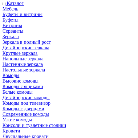
Каталог
Мебель
Буфеты и витрины
Буфеты
Витрины
Серванты
Зеркала
Зеркала в полный рост
Дизайнерские зеркала
Круглые зеркала
Напольные зеркала
Настенные зеркала
Настольные зеркала
Комоды
Высокие комоды
Комоды с ящиками
Белые комоды
Дизайнерские комоды
Комоды под телевизор
Комоды с дверцами
Современные комоды
Узкие комоды
Консоли и туалетные столики
Кровати
Двуспальные кровати