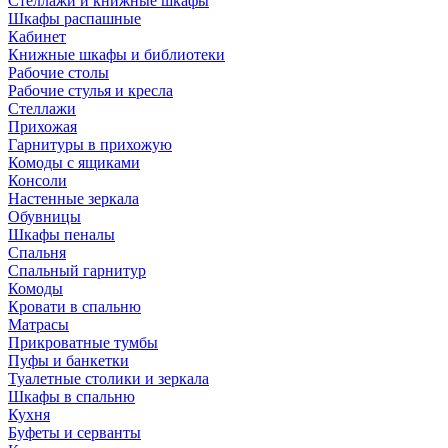
Стеллажи и книжные шкафы
Шкафы распашные
Кабинет
Книжные шкафы и библиотеки
Рабочие столы
Рабочие стулья и кресла
Стеллажи
Прихожая
Гарнитуры в прихожую
Комоды с ящиками
Консоли
Настенные зеркала
Обувницы
Шкафы пеналы
Спальня
Спальный гарнитур
Комоды
Кровати в спальню
Матрасы
Прикроватные тумбы
Пуфы и банкетки
Туалетные столики и зеркала
Шкафы в спальню
Кухня
Буфеты и серванты