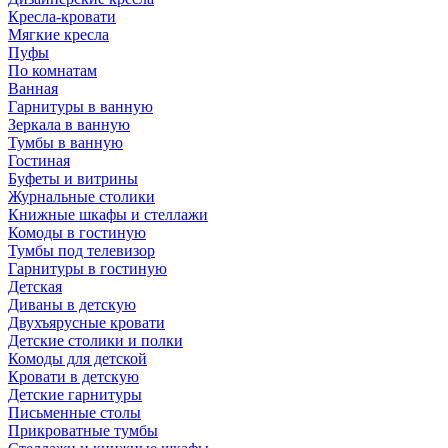
Кресла-кровати
Мягкие кресла
Пуфы
По комнатам
Ванная
Гарнитуры в ванную
Зеркала в ванную
Тумбы в ванную
Гостиная
Буфеты и витрины
Журнальные столики
Книжные шкафы и стеллажи
Комоды в гостиную
Тумбы под телевизор
Гарнитуры в гостиную
Детская
Диваны в детскую
Двухъярусные кровати
Детские столики и полки
Комоды для детской
Кровати в детскую
Детские гарнитуры
Письменные столы
Прикроватные тумбы