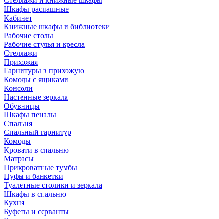
Стеллажи и книжные шкафы
Шкафы распашные
Кабинет
Книжные шкафы и библиотеки
Рабочие столы
Рабочие стулья и кресла
Стеллажи
Прихожая
Гарнитуры в прихожую
Комоды с ящиками
Консоли
Настенные зеркала
Обувницы
Шкафы пеналы
Спальня
Спальный гарнитур
Комоды
Кровати в спальню
Матрасы
Прикроватные тумбы
Пуфы и банкетки
Туалетные столики и зеркала
Шкафы в спальню
Кухня
Буфеты и серванты