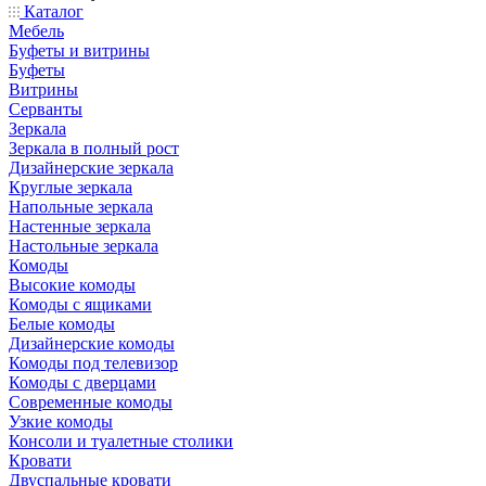
Каталог
Мебель
Буфеты и витрины
Буфеты
Витрины
Серванты
Зеркала
Зеркала в полный рост
Дизайнерские зеркала
Круглые зеркала
Напольные зеркала
Настенные зеркала
Настольные зеркала
Комоды
Высокие комоды
Комоды с ящиками
Белые комоды
Дизайнерские комоды
Комоды под телевизор
Комоды с дверцами
Современные комоды
Узкие комоды
Консоли и туалетные столики
Кровати
Двуспальные кровати