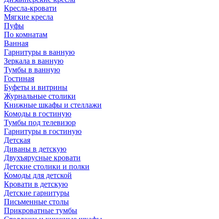
Кресла-кровати
Мягкие кресла
Пуфы
По комнатам
Ванная
Гарнитуры в ванную
Зеркала в ванную
Тумбы в ванную
Гостиная
Буфеты и витрины
Журнальные столики
Книжные шкафы и стеллажи
Комоды в гостиную
Тумбы под телевизор
Гарнитуры в гостиную
Детская
Диваны в детскую
Двухъярусные кровати
Детские столики и полки
Комоды для детской
Кровати в детскую
Детские гарнитуры
Письменные столы
Прикроватные тумбы