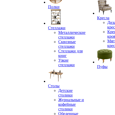
Полки
Кресла
Диз
крес
Стеллажи
Кре
Металлические
кро
стеллажи
Мяг
Сквозные
крес
стеллажи
Стеллажи для
книг
Узкие
стеллажи
Пуфы
Столы
Детские
столики
Журнальные и
кофейные
столики
Обеденные