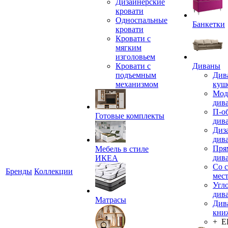
Дизайнерские
кровати
Односпальные
Банкетки
кровати
Кровати с
мягким
изголовьем
Кровати с
Диваны
подъемным
Див
механизмом
куш
Мод
див
П-о
Готовые комплекты
див
Диз
див
Пря
Мебель в стиле
див
ИКЕА
Со 
Бренды
Коллекции
мес
Угл
див
Матрасы
Див
кни
+ 