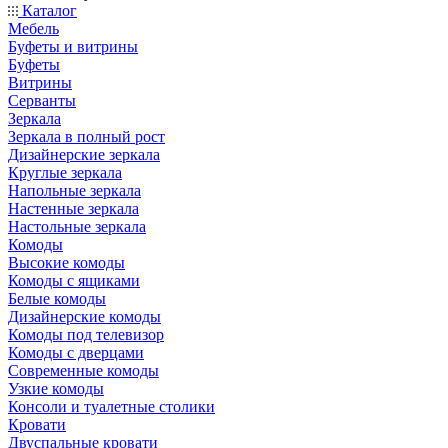
Каталог
Мебель
Буфеты и витрины
Буфеты
Витрины
Серванты
Зеркала
Зеркала в полный рост
Дизайнерские зеркала
Круглые зеркала
Напольные зеркала
Настенные зеркала
Настольные зеркала
Комоды
Высокие комоды
Комоды с ящиками
Белые комоды
Дизайнерские комоды
Комоды под телевизор
Комоды с дверцами
Современные комоды
Узкие комоды
Консоли и туалетные столики
Кровати
Двуспальные кровати