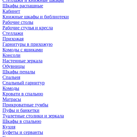
Стеллажи и книжные шкафы
Шкафы распашные
Кабинет
Книжные шкафы и библиотеки
Рабочие столы
Рабочие стулья и кресла
Стеллажи
Прихожая
Гарнитуры в прихожую
Комоды с ящиками
Консоли
Настенные зеркала
Обувницы
Шкафы пеналы
Спальня
Спальный гарнитур
Комоды
Кровати в спальню
Матрасы
Прикроватные тумбы
Пуфы и банкетки
Туалетные столики и зеркала
Шкафы в спальню
Кухня
Буфеты и серванты