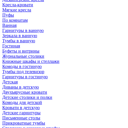
Кресла-кровати
Мягкие кресла
Пуфы
По комнатам
Ванная
Гарнитуры в ванную
Зеркала в ванную
Тумбы в ванную
Гостиная
Буфеты и витрины
Журнальные столики
Книжные шкафы и стеллажи
Комоды в гостиную
Тумбы под телевизор
Гарнитуры в гостиную
Детская
Диваны в детскую
Двухъярусные кровати
Детские столики и полки
Комоды для детской
Кровати в детскую
Детские гарнитуры
Письменные столы
Прикроватные тумбы