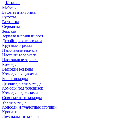
Каталог
Мебель
Буфеты и витрины
Буфеты
Витрины
Серванты
Зеркала
Зеркала в полный рост
Дизайнерские зеркала
Круглые зеркала
Напольные зеркала
Настенные зеркала
Настольные зеркала
Комоды
Высокие комоды
Комоды с ящиками
Белые комоды
Дизайнерские комоды
Комоды под телевизор
Комоды с дверцами
Современные комоды
Узкие комоды
Консоли и туалетные столики
Кровати
Двуспальные кровати