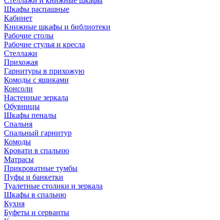
Стеллажи и книжные шкафы
Шкафы распашные
Кабинет
Книжные шкафы и библиотеки
Рабочие столы
Рабочие стулья и кресла
Стеллажи
Прихожая
Гарнитуры в прихожую
Комоды с ящиками
Консоли
Настенные зеркала
Обувницы
Шкафы пеналы
Спальня
Спальный гарнитур
Комоды
Кровати в спальню
Матрасы
Прикроватные тумбы
Пуфы и банкетки
Туалетные столики и зеркала
Шкафы в спальню
Кухня
Буфеты и серванты