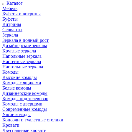
Каталог
Мебель
Буфеты и витрины
Буфеты
Витрины
Серванты
Зеркала
Зеркала в полный рост
Дизайнерские зеркала
Круглые зеркала
Напольные зеркала
Настенные зеркала
Настольные зеркала
Комоды
Высокие комоды
Комоды с ящиками
Белые комоды
Дизайнерские комоды
Комоды под телевизор
Комоды с дверцами
Современные комоды
Узкие комоды
Консоли и туалетные столики
Кровати
Двуспальные кровати