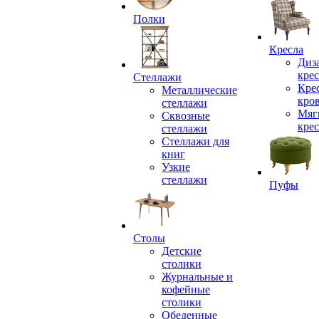
Полки
Кресла
Диз
крес
Стеллажи
Кре
Металлические
кро
стеллажи
Мяг
Сквозные
крес
стеллажи
Стеллажи для
книг
Узкие
стеллажи
Пуфы
Столы
Детские
столики
Журнальные и
кофейные
столики
Обеденные