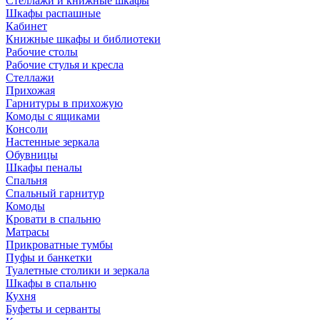
Стеллажи и книжные шкафы
Шкафы распашные
Кабинет
Книжные шкафы и библиотеки
Рабочие столы
Рабочие стулья и кресла
Стеллажи
Прихожая
Гарнитуры в прихожую
Комоды с ящиками
Консоли
Настенные зеркала
Обувницы
Шкафы пеналы
Спальня
Спальный гарнитур
Комоды
Кровати в спальню
Матрасы
Прикроватные тумбы
Пуфы и банкетки
Туалетные столики и зеркала
Шкафы в спальню
Кухня
Буфеты и серванты