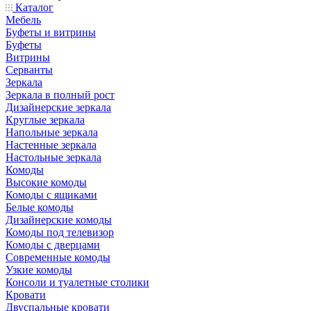
Каталог
Мебель
Буфеты и витрины
Буфеты
Витрины
Серванты
Зеркала
Зеркала в полный рост
Дизайнерские зеркала
Круглые зеркала
Напольные зеркала
Настенные зеркала
Настольные зеркала
Комоды
Высокие комоды
Комоды с ящиками
Белые комоды
Дизайнерские комоды
Комоды под телевизор
Комоды с дверцами
Современные комоды
Узкие комоды
Консоли и туалетные столики
Кровати
Двуспальные кровати