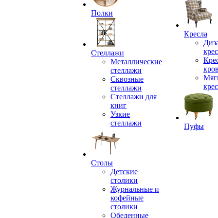
Полки
Кресла
Диз
крес
Стеллажи
Кре
Металлические
кро
стеллажи
Мяг
Сквозные
крес
стеллажи
Стеллажи для
книг
Узкие
стеллажи
Пуфы
Столы
Детские
столики
Журнальные и
кофейные
столики
Обеденные