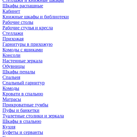
Стеллажи и книжные шкафы
Шкафы распашные
Кабинет
Книжные шкафы и библиотеки
Рабочие столы
Рабочие стулья и кресла
Стеллажи
Прихожая
Гарнитуры в прихожую
Комоды с ящиками
Консоли
Настенные зеркала
Обувницы
Шкафы пеналы
Спальня
Спальный гарнитур
Комоды
Кровати в спальню
Матрасы
Прикроватные тумбы
Пуфы и банкетки
Туалетные столики и зеркала
Шкафы в спальню
Кухня
Буфеты и серванты