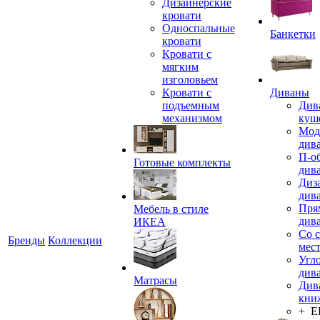
Дизайнерские
кровати
Односпальные
Банкетки
кровати
Кровати с
мягким
изголовьем
Кровати с
Диваны
подъемным
Див
механизмом
куш
Мод
див
П-о
Готовые комплекты
див
Диз
див
Пря
Мебель в стиле
див
ИКЕА
Со 
Бренды
Коллекции
мес
Угл
див
Матрасы
Див
кни
+ 