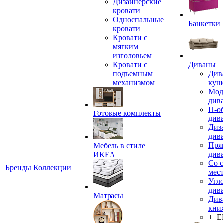
Дизайнерские
кровати
Односпальные
Банкетки
кровати
Кровати с
мягким
изголовьем
Кровати с
Диваны
подъемным
Див
механизмом
куш
Мод
див
П-о
Готовые комплекты
див
Диз
див
Пря
Мебель в стиле
див
ИКЕА
Со 
Бренды
Коллекции
мес
Угл
див
Матрасы
Див
кни
+ 