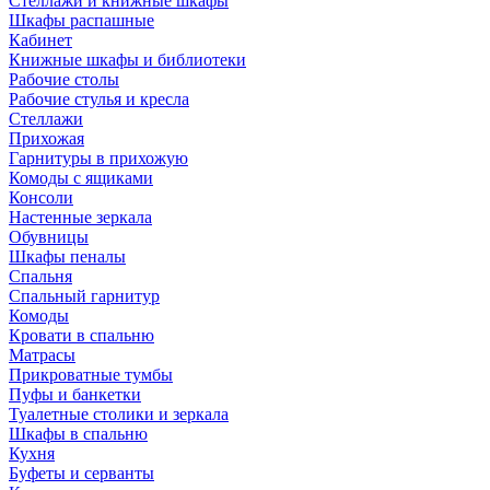
Стеллажи и книжные шкафы
Шкафы распашные
Кабинет
Книжные шкафы и библиотеки
Рабочие столы
Рабочие стулья и кресла
Стеллажи
Прихожая
Гарнитуры в прихожую
Комоды с ящиками
Консоли
Настенные зеркала
Обувницы
Шкафы пеналы
Спальня
Спальный гарнитур
Комоды
Кровати в спальню
Матрасы
Прикроватные тумбы
Пуфы и банкетки
Туалетные столики и зеркала
Шкафы в спальню
Кухня
Буфеты и серванты