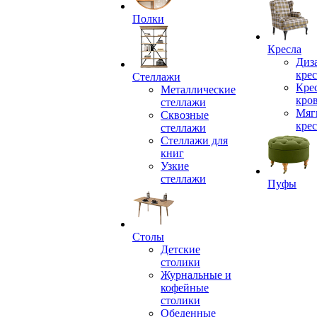
Полки
Кресла
Диз
крес
Стеллажи
Кре
Металлические
кро
стеллажи
Мяг
Сквозные
крес
стеллажи
Стеллажи для
книг
Узкие
стеллажи
Пуфы
Столы
Детские
столики
Журнальные и
кофейные
столики
Обеденные