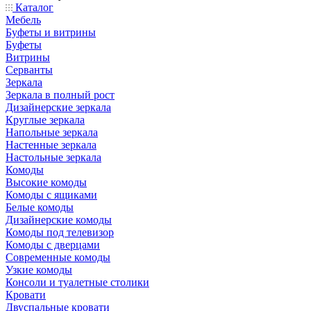
Каталог
Мебель
Буфеты и витрины
Буфеты
Витрины
Серванты
Зеркала
Зеркала в полный рост
Дизайнерские зеркала
Круглые зеркала
Напольные зеркала
Настенные зеркала
Настольные зеркала
Комоды
Высокие комоды
Комоды с ящиками
Белые комоды
Дизайнерские комоды
Комоды под телевизор
Комоды с дверцами
Современные комоды
Узкие комоды
Консоли и туалетные столики
Кровати
Двуспальные кровати