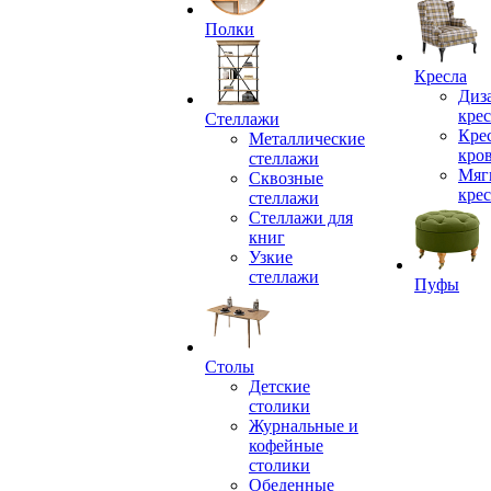
Полки
Кресла
Диз
крес
Стеллажи
Кре
Металлические
кро
стеллажи
Мяг
Сквозные
крес
стеллажи
Стеллажи для
книг
Узкие
стеллажи
Пуфы
Столы
Детские
столики
Журнальные и
кофейные
столики
Обеденные