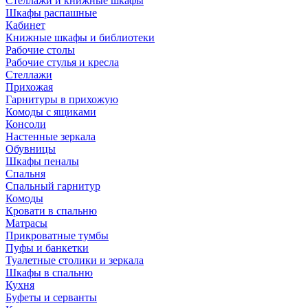
Стеллажи и книжные шкафы
Шкафы распашные
Кабинет
Книжные шкафы и библиотеки
Рабочие столы
Рабочие стулья и кресла
Стеллажи
Прихожая
Гарнитуры в прихожую
Комоды с ящиками
Консоли
Настенные зеркала
Обувницы
Шкафы пеналы
Спальня
Спальный гарнитур
Комоды
Кровати в спальню
Матрасы
Прикроватные тумбы
Пуфы и банкетки
Туалетные столики и зеркала
Шкафы в спальню
Кухня
Буфеты и серванты