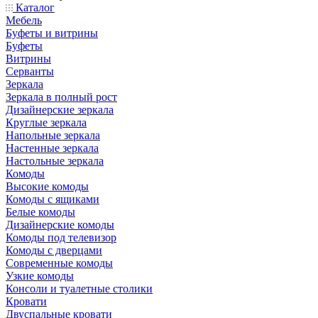
Каталог
Мебель
Буфеты и витрины
Буфеты
Витрины
Серванты
Зеркала
Зеркала в полный рост
Дизайнерские зеркала
Круглые зеркала
Напольные зеркала
Настенные зеркала
Настольные зеркала
Комоды
Высокие комоды
Комоды с ящиками
Белые комоды
Дизайнерские комоды
Комоды под телевизор
Комоды с дверцами
Современные комоды
Узкие комоды
Консоли и туалетные столики
Кровати
Двуспальные кровати